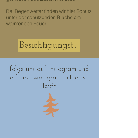
Bei Regenwetter finden wir hier Schutz
unter der schützenden Blache am
wärmenden Feuer.
Besichtigungstour
folge uns auf
Instagram
und
erfahre, was grad aktuell so
läuft