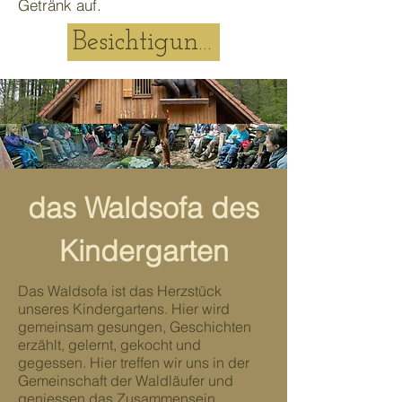
Getränk auf.
Besichtigungstour
das Waldsofa des
Kindergarten
Das Waldsofa ist das Herzstück
unseres Kindergartens. Hier wird
gemeinsam gesungen, Geschichten
erzählt, gelernt, gekocht und
gegessen. Hier treffen wir uns in der
Gemeinschaft der Waldläufer und
geniessen das Zusammensein.