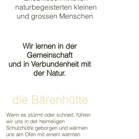
naturbegeisterten kleinen
und grossen Menschen
Wir lernen in der
Gemeinschaft
und in Verbundenheit mit
der Natur.
Sich als Teil der Natur zu
die Bärenhütte
erleben, schenkt
Selbstvertrauen und
Wenn es stürmt oder schneit, fühlen
Zuversicht für alle weiteren
wir uns in der heimeligen
Schutzhütte geborgen und wärmen
Lebensschritte.
uns am Ofen mit einem warmen