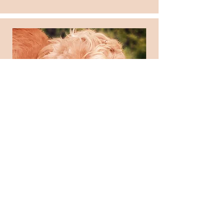
Vicki
Trösterin und Kuschelhündin
welche alle Kinder im Wald